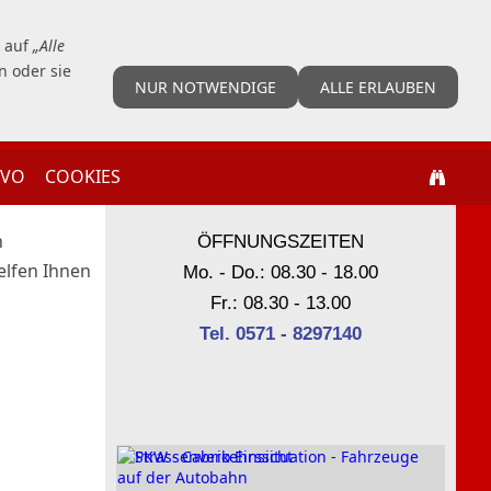
O, KUHLENSTRASSE 134, 32429 MINDEN
k auf
„Alle
n oder sie
NUR NOTWENDIGE
ALLE ERLAUBEN
GVO
COOKIES
n
ÖFFNUNGSZEITEN
elfen Ihnen
Mo. - Do.: 08.30 - 18.00
Fr.: 08.30 - 13.00
Tel. 0571 - 8297140