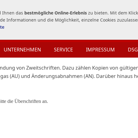
0571 8297140
SOLLE INGENIEURBÜR
d Ihnen das
bestmögliche Online-Erlebnis
zu bieten. Mit dem Klic
de Informationen und die Möglichkeit, einzelne Cookies zuzulasse
te
UNTERNEHMEN
SERVICE
IMPRESSUM
DS
endung von Zweitschriften. Dazu zählen Kopien von gültige
bgas (AU) und Änderungsabnahmen (AN). Darüber hinaus h
tte die Überschriften an.