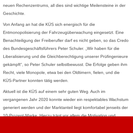
neuen Rechenzentrums, all dies sind wichtige Meilensteine in der
Geschichte.
Von Anfang an hat die KÜS sich energisch für die
Entmonopolisierung der Fahrzeugüberwachung eingesetzt. Eine
Benachteiligung der Freiberufler darf es nicht geben, so das Credo
des Bundesgeschäftsführers Peter Schuler. „Wir haben für die
Liberalisierung und die Gleichberechtigung unserer Prüfingenieure
gekämpft“, so Peter Schuler selbstbewusst. Die Erfolge geben ihm
Recht, viele Monopole, etwa bei den Oldtimern, fielen, und die
KÜS-Partner konnten tätig werden.
Aktuell ist die KÜS auf einem sehr guten Weg. Auch im
vergangenen Jahr 2020 konnte wieder ein respektables Wachstum
generiert werden und der Marktanteil liegt komfortabel jenseits der
10-Prozent-Marke. Hierzu trägt vor allem die Motivation und
Leistungsbereitschaft der KÜS-Partner bei. Ein Weiteres tut die
ständig wachsende Zahl der Prüfingenieure dazu, bedingt durch